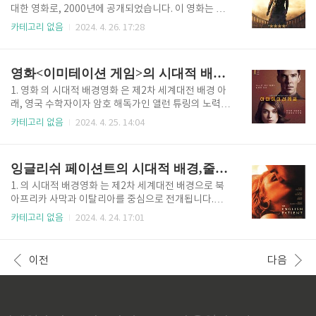
한 흑역사로 기록되고 있습니다. 이 전쟁은 주로 미국,
대한 영화로, 2000년에 공개되었습니다. 이 영화는 황
소련, 영국을 비롯한 연합국과 독일, 이탈리아, 일본을
제 마르쿠스 아우렐리우스 시대의 고대 로마를 배경으
카테고리 없음
2024. 4. 26. 17:28
주축으로 벌어졌습니다.노르망디 상륙은 오마하 비치
로 하며, 로마 군대 장군인 막시무스 데시무스 메리디우
를 포함한 연합군의 대규모 수상 상륙작전으로, 1944
스가 배신을 당하고 타락한 황제 콤모두스에 대한 복수
년 6월 6일에 시작되었습니다. 이는 독일이 점령한 서
를 추적하는 이야기를 다룹니다.로마 제국: 이 영화
영화<이미테이션 게임>의 시대적 배경과 스토리 구성
유럽의 해방의 ..
는 고대 로마의 전성기인 2세기 후반을 배경으로 합니
다. 이 시기에는 로마가 유럽, 북아프리카 및 중동
1. 영화 의 시대적 배경영화 은 제2차 세계대전 배경 아
의 큰 부분을 통제하는 강력하고 광대한 제국이었습니
래, 영국 수학자이자 암호 해독가인 앨런 튜링의 노력을
다. 이는 대대로 큰 부유와 군사 정복의 시기이기도 했
중심으로 독일 엔디그마 코드를 해독하려는 과정을 그
카테고리 없음
2024. 4. 25. 14:04
지만, 정치적 음모와 부패의 시기였습니다. 황제 마르쿠
리고 있습니다. 영화의 시대적 배경에 대해 자세히 살펴
스 아우렐리우스: 마르쿠스 아우렐리우스는 실제 역사
보겠습니다. 제2차 세계대전: 영화는 1939년부터 194
적 인물로, 161년부터 180년까지 로마 황제로 재위했
5년까지 지속된 제2차 세계대전 시기를 배경으로 합니
잉글리쉬 페이션트의 시대적 배경,줄거리 및 명장면
습니다. 그는 스토아 철학과 ..
다. 이 시기는 대규모 전쟁과 함께 의미 있는 기술적 발
전, 그리고 많은 인간적 고통을 특징으로 하는 중요한
1. 의 시대적 배경영화 는 제2차 세계대전 배경으로 북
역사적 시기였습니다. 이 전쟁은 미국, 소련, 영국을 주
아프리카 사막과 이탈리아를 중심으로 전개됩니다.영
축으로 하는 연합국과 독일, 이탈리아, 일본을 주축으로
화의 시대적 배경은 전쟁의 격동적인 사건과 지정학적
카테고리 없음
2024. 4. 24. 17:01
하는 축소국 등 주요 세계 강대국들의 참전으로 진행되
역학을 반영하고 있습니다.북아프리카 전투 : 영화는 1
었습니다.엔디그마 기계: 엔디그마 기계는 독일군이 제
944년 캐나다 간호사 한나가 버려진 이탈리아 저택에
2차 세계대전 중에 군사 통신을 암호화하는 데 사용한
서 중상을 입은 환자를 돌보는 것으로 시작됩니다. 후속
이전
다음
장치였습니..
물에서 관객은 이 환자가 라슬로 데 알마시라는 헝가리
탐험가이자 지도 제작자임을 알게 됩니다. 알마시의 이
야기는 전략적인 영토 통제를 위해 제국과 제국 간의 전
쟁에서 격돌한 북아프리카 전투의 배경으로 전개됩니