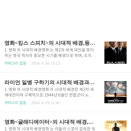
영화<킹스 스피치>의 시대적 배경,등장인물 소개
1. 영화 의 시대적 배경영화 는 제2차 세계 대전을 맞이
하는 영국 역사의 중요한 시기를 배경으로 하며, 조지 6
세(버티)가 연설 치료사 라이오넬 로그의 도움으로 말
카테고리 없음
2024. 4. 30. 15:13
더듬증을 극복하려는 고군분투를 그린 영화입니다. 왕
위 계승 위기 영화의 시간대를 이끌어가는 중요한 사
건 중 하나는 에드워드 8세의 왕위 포기 위기입니다. 19
라이언 일병 구하기의 시대적 배경과 명장면
36년 에드워드 8세는 미국의 부유한 이혼 여성 월리
스 심슨과 결혼하기 위해 왕위를 포기했습니다. 이 사건
1. 영화 의 시대적 배경영화 의 시대적 배경은 제2차 세
은 영국 국민을 깜짝 놀라게 하며, 그의 나이 어린 형
계대전이며 구체적으로 1944년 6월인 연합군이 노르
제 버티를 왕위에 앉히게 했습니다. 대공황 이 영화는 1
망디 상륙 작전인 D-데이를 실시하는 과정을 다룹니다.
카테고리 없음
2024. 4. 29. 11:42
930년대 심각한 전 세계적인 경제 불황인 대공황을 배
영화는 전쟁 중 가장 중대하고 잔인한 전투 중 하나인
경으로 하고 있습니다. 이러한 경제적 어려움과 사회적
오마하 비치 상륙을 현실적으로 그려내며 시작됩니다.
불안의 시기는 왕실과 국가 전체에게 큰 어려움의 시기
제2차 세계대전은 1939년부터 1945년까지 전 세계적
영화<글래디에이터>의 시대적 배경,줄거리,평가
를 겪게 했습니다..
으로 벌어진 대규모 전쟁으로, 대규모 전투, 혁신적인
기술 발전 및 광범위한 관점에서 인간역사상 가장 잔인
1. 영화 의 시대적 배경영화 는 리들리 스콧이 감독한 위